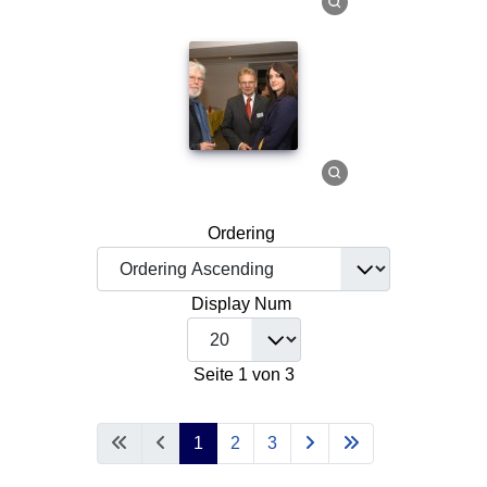
Ordering
Display Num
Seite 1 von 3
1
2
3